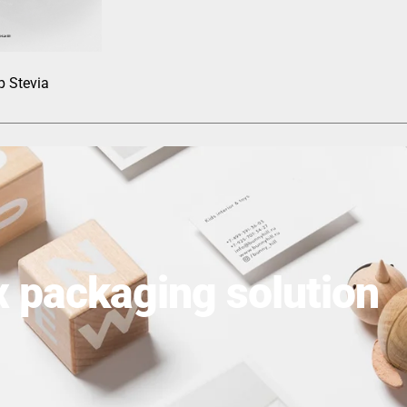
p Stevia
x packaging solution