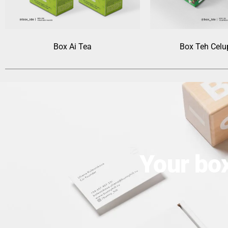
Box Ai Tea
Box Teh Celu
Your bo