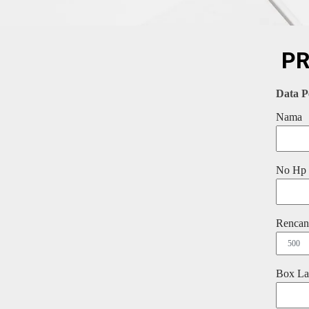
P
Data P
Nama
No Hp
Rencan
Box La