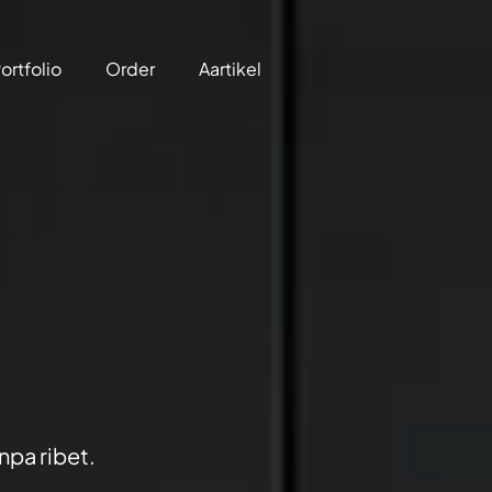
ortfolio
Order
Aartikel
npa ribet.