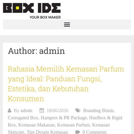
Author:
admin
Rahasia Memilih Kemasan Parfum
yang Ideal: Panduan Fungsi,
Estetika, dan Kebutuhan
Konsumen
By
admin
18/06/2026
Branding Bisnis
,
Corrugated Box
,
Hampers & PR Package
,
Hardbox & Rigid
Box
,
Kemasan Makanan
,
Kemasan Parfum
,
Kemasan
Skincare
,
Tips Desain Kemasan
0 Comments