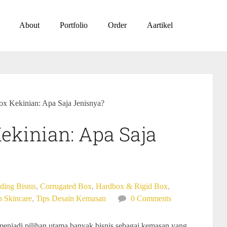
About
Portfolio
Order
Aartikel
ox Kekinian: Apa Saja Jenisnya?
ekinian: Apa Saja
ding Bisnis
,
Corrugated Box
,
Hardbox & Rigid Box
,
 Skincare
,
Tips Desain Kemasan
0 Comments
menjadi pilihan utama banyak bisnis sebagai kemasan yang