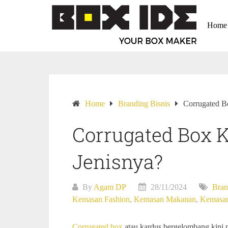
Home
Home
Branding Bisnis
Corrugated B
Corrugated Box K
Jenisnya?
By
Agam DP
28/11/2024
Bran
Kemasan Fashion
,
Kemasan Makanan
,
Kemasan
Corrugated box
atau kardus bergelombang kini 