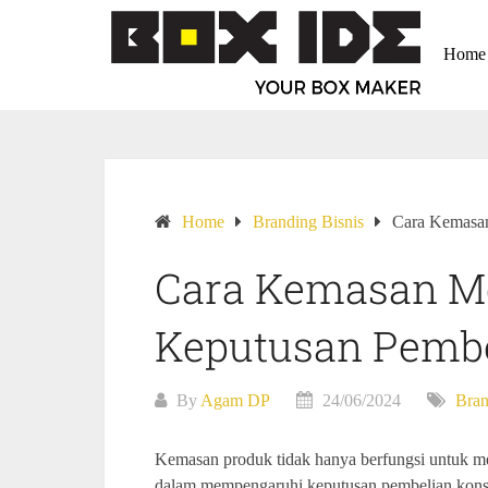
Home
Home
Branding Bisnis
Cara Kemasa
Cara Kemasan M
Keputusan Pemb
By
Agam DP
24/06/2024
Bran
Kemasan produk tidak hanya berfungsi untuk mel
dalam mempengaruhi keputusan pembelian kons