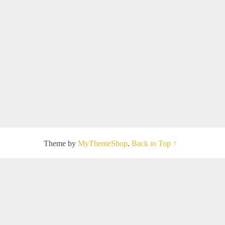
Theme by
MyThemeShop
.
Back to Top ↑