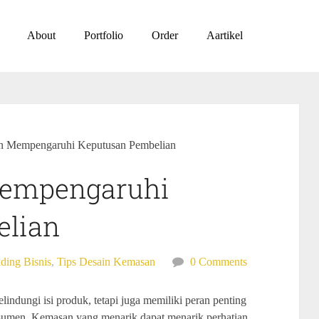
About
Portfolio
Order
Aartikel
n Mempengaruhi Keputusan Pembelian
empengaruhi
elian
ding Bisnis
,
Tips Desain Kemasan
0 Comments
indungi isi produk, tetapi juga memiliki peran penting
umen. Kemasan yang menarik dapat menarik perhatian