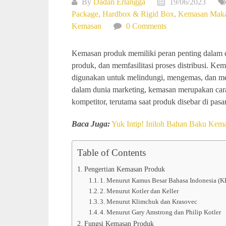
By
Dadan Erlangga
19/06/2023
Package
,
Hardbox & Rigid Box
,
Kemasan Mak
Kemasan
0 Comments
Kemasan produk memiliki peran penting dalam 
produk, dan memfasilitasi proses distribusi. K
digunakan untuk melindungi, mengemas, dan me
dalam dunia marketing, kemasan merupakan ca
kompetitor, terutama saat produk disebar di pasar
Baca Juga:
Yuk Intip! Iniloh Bahan Baku Kema
Table of Contents
Pengertian Kemasan Produk
1. Menurut Kamus Besar Bahasa Indonesia (K
2. Menurut Kotler dan Keller
3. Menurut Klimchuk dan Krasovec
4. Menurut Gary Amstrong dan Philip Kotler
Fungsi Kemasan Produk