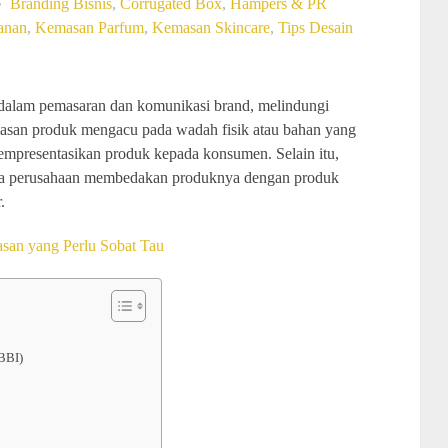
Branding Bisnis
,
Corrugated Box
,
Hampers & PR
anan
,
Kemasan Parfum
,
Kemasan Skincare
,
Tips Desain
dalam pemasaran dan komunikasi brand, melindungi
emasan produk mengacu pada wadah fisik atau bahan yang
mpresentasikan produk kepada konsumen. Selain itu,
ra perusahaan membedakan produknya dengan produk
.
san yang Perlu Sobat Tau
BBI)