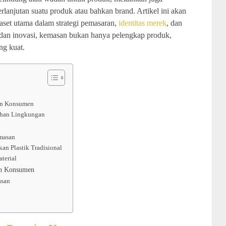
lanjutan suatu produk atau bahkan brand. Artikel ini akan
set utama dalam strategi pemasaran,
identitas merek
, dan
dan inovasi, kemasan bukan hanya pelengkap produk,
ng kuat.
an Konsumen
bahan Lingkungan
masan
an Plastik Tradisional
terial
an Konsumen
asan