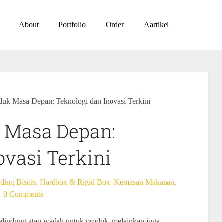
About
Portfolio
Order
Aartikel
uk Masa Depan: Teknologi dan Inovasi Terkini
 Masa Depan:
ovasi Terkini
ding Bisnis
,
Hardbox & Rigid Box
,
Kemasan Makanan
,
0 Comments
pelindung atau wadah untuk produk, melainkan juga