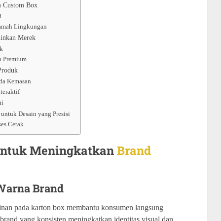
am Custom Box
d
 Ramah Lingkungan
inkan Merek
ik
an Premium
Produk
ada Kemasan
eraktif
ni
 untuk Desain yang Presisi
ses Cetak
 untuk Meningkatkan
Brand
 Warna Brand
inan pada karton box membantu konsumen langsung
rand yang konsisten meningkatkan identitas visual dan