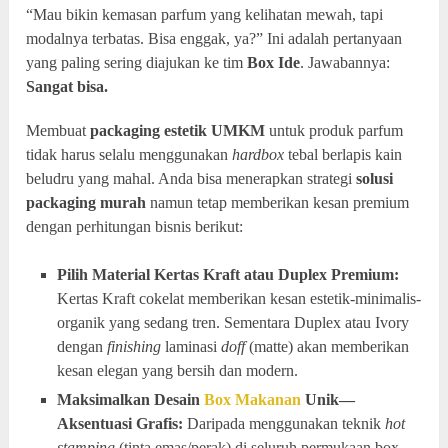
“Mau bikin kemasan parfum yang kelihatan mewah, tapi
modalnya terbatas. Bisa enggak, ya?” Ini adalah pertanyaan
yang paling sering diajukan ke tim
Box Ide
. Jawabannya:
Sangat bisa.
Membuat
packaging estetik UMKM
untuk produk parfum
tidak harus selalu menggunakan
hardbox
tebal berlapis kain
beludru yang mahal. Anda bisa menerapkan strategi
solusi
packaging murah
namun tetap memberikan kesan premium
dengan perhitungan bisnis berikut:
Pilih Material Kertas Kraft atau Duplex Premium:
Kertas Kraft cokelat memberikan kesan estetik-minimalis-
organik yang sedang tren. Sementara Duplex atau Ivory
dengan
finishing
laminasi
doff
(matte) akan memberikan
kesan elegan yang bersih dan modern.
Maksimalkan Desain
Box Makanan
Unik—
Aksentuasi Grafis:
Daripada menggunakan teknik
hot
stamping
(tinta emas/perak) di seluruh permukaan box