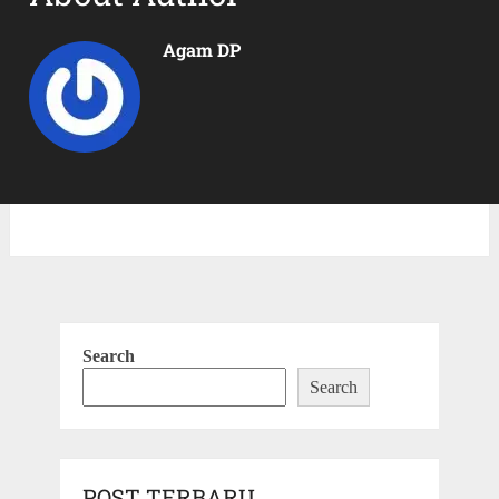
Agam DP
Search
Search
POST TERBARU