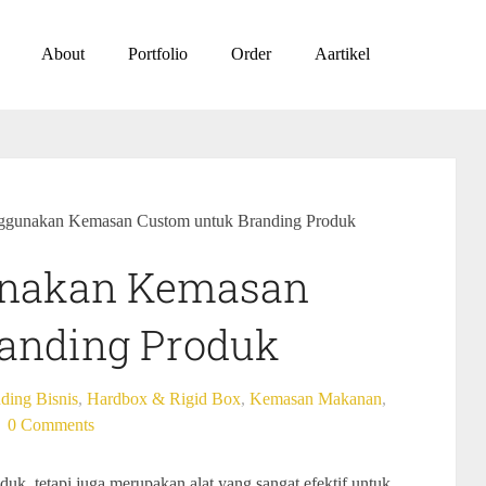
About
Portfolio
Order
Aartikel
ggunakan Kemasan Custom untuk Branding Produk
unakan Kemasan
anding Produk
ding Bisnis
,
Hardbox & Rigid Box
,
Kemasan Makanan
,
0 Comments
, tetapi juga merupakan alat yang sangat efektif untuk