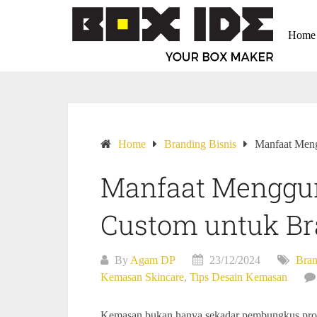
Home
Home
Branding Bisnis
Manfaat Men
Manfaat Mengg
Custom untuk Br
By
Agam DP
23/12/2024
Bran
Kemasan Skincare
,
Tips Desain Kemasan
Kemasan bukan hanya sekadar pembungkus produk