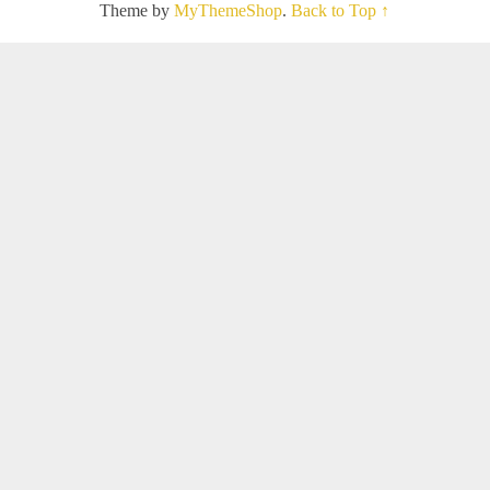
Theme by
MyThemeShop
.
Back to Top ↑